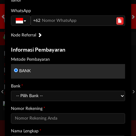
sandi
WhatsApp
+62
HOT GAMES
SLOTS
LIVE CASINO
RACE
TOGEL
OL
Kode Referral
Game Populer
Informasi Pembayaran
Metode Pembayaran
BANK
GATES OF OLYMPUS POP
BANG GACOR 1000
NEZHA 2
MOCHI MANIA
Bank
Nomor Rekening
FORTUNE GEMS 500
SWEET BONANZA 2500
SUPER ELEMENTS 2
Nama Lengkap
9Gaming
Promosi
Masuk
Hub. Kami
Akun Saya