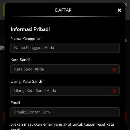
×
LANGIT99 Aplikasi Mobile
×
DAFTAR
UNDUH
Jangan tampilkan lagi hari ini
Informasi Pribadi
Masuk
Daftar
Nama Pengguna
 lebih baik ke permainan segera unduh aplikasi Langit99 yang tersedia di layar kac
Kata Sandi
Ulangi Kata Sandi
JACKPOT
PLAY
Email
IDR
12,669,366,826
Silakan masukkan email yang aktif untuk tujuan reset kata