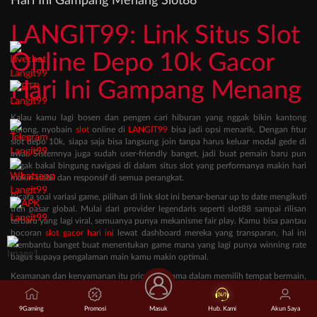
Hari Ini Gampang Menang Slot88
LANGIT99: Link Situs Slot
Online Depo 10k Gacor
Hari Ini Gampang Menang
Kalau kamu lagi bosen dan pengen cari hiburan yang nggak bikin kantong
bolong, nyobain
slot
online di
LANGIT99
bisa jadi opsi menarik. Dengan fitur
slot depo 10k, siapa saja bisa langsung join tanpa harus keluar modal gede di
awal. Sistemnya juga sudah user-friendly banget, jadi buat pemain baru pun
nggak bakal bingung navigasi di dalam situs slot yang performanya makin hari
makin stabil dan responsif di semua perangkat.
Bicara soal variasi game, pilihan di link slot ini benar-benar up to date mengikuti
tren pasar global. Mulai dari provider legendaris seperti slot88 sampai rilisan
terbaru yang lagi viral, semuanya punya mekanisme fair play. Kamu bisa pantau
bocoran
slot gacor hari ini
lewat dashboard mereka yang transparan, hal ini
membantu banget buat menentukan game mana yang lagi punya winning rate
bagus supaya pengalaman main kamu makin optimal.
Keamanan dan kenyamanan itu prioritas utama dalam memilih tempat bermain,
makanya LANGIT99 dikenal sebagai
situs gacor
yang punya tim support
responsif 24/7. Transaksinya juga seamless, nggak perlu nunggu lama buat
9Gaming
Promosi
Masuk
Hub. Kami
Akun Saya
proses deposit maupun penarikan dana. Sebagai link gacor yang kredibel,