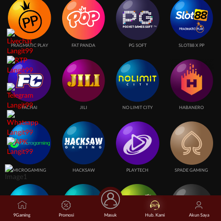
PRAGMATIC PLAY
FAT PANDA
PG SOFT
SLOT88 X PP
FACHAI
JILI
NO LIMIT CITY
HABANERO
MICROGAMING
HACKSAW
PLAYTECH
SPADE GAMING
9Gaming
Promosi
Masuk
Hub. Kami
Akun Saya