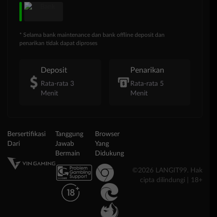
* Selama bank maintenance dan bank offline deposit dan
penarikan tidak dapat diproses
Deposit
Penarikan
Rata-rata 3
Rata-rata 5
Menit
Menit
Bersertifikasi
Tanggung
Browser
Dari
Jawab
Yang
Bermain
Didukung
©2026 LANGIT99. Hak
cipta dilindungi | 18+