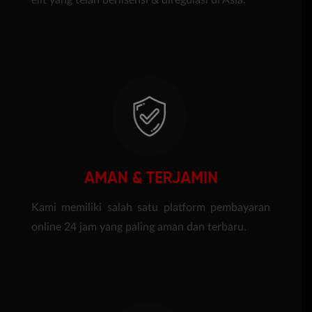
Kami memiliki salah satu platform pembayaran
online 24 jam yang paling aman dan terbaru.