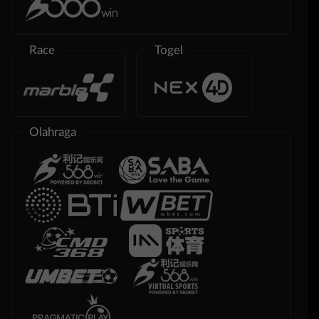
Race
Togel
Olahraga