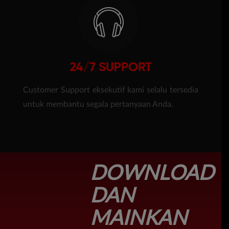
Customer Support eksekutif kami selalu tersedia
untuk membantu segala pertanyaan Anda.
DOWNLOAD
DAN
MAINKAN