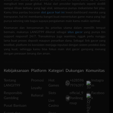
mengikuti tren pasar global. Mulai dari provider legendaris seperti slot88
sampai rilisan terbaru yang lagi viral, semuanya punya mekanisme fair play.
Kamu bisa pantau bocoran
slot gacor hari ini
lewat dashboard mereka yang
transparan, hal ini membantu banget buat menentukan game mana yang lagi
punya winning rate bagus supaya pengalaman main kamu makin optimal.
Keamanan dan kenyamanan itu prioritas utama dalam memilih tempat
bermain, makanya LANGIT99 dikenal sebagai
situs gacor
yang punya tim
support responsif 24/7. Transaksinya juga seamless, nggak perlu nunggu
lama buat proses deposit maupun penarikan dana. Sebagai link gacor yang
kredibel, platform ini konsisten menjaga reputasi dengan sistem proteksi data
yang kuat, sehingga kamu bisa fokus main slot gacor gampang menang
dengan perasaan tenang dan aman.
Kebijaksanaan
Platform
Kategori
Dukungan
Komunitas
Tentang
Promosi
Hot
+628596
Instagra
LANGIT99
Games
7976397
m
Loyalty
Responsible
Slots
official_9
Faceboo
Referral
Gambling
9onlineg
k
Live
roup
Pusat Bantuan
Casino