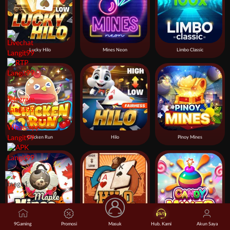
Lucky Hilo
Mines Neon
Limbo Classic
Chicken Run
Hilo
Pinoy Mines
9Gaming
Promosi
Masuk
Hub. Kami
Akun Saya
Mines Maple
Hilo Gold Rush
Candy Mines