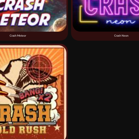
Crash Meteor
Crash Neon