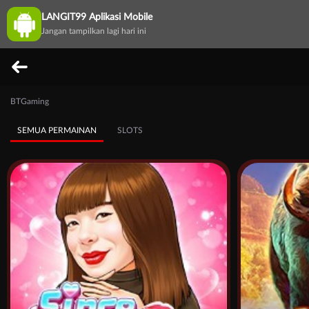
LANGIT99 Aplikasi Mobile
Jangan tampilkan lagi hari ini
BTGaming
SEMUA PERMAINAN
SLOTS