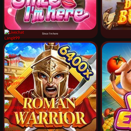
Since I'm here