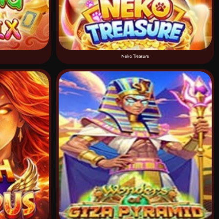
Neko Treasure