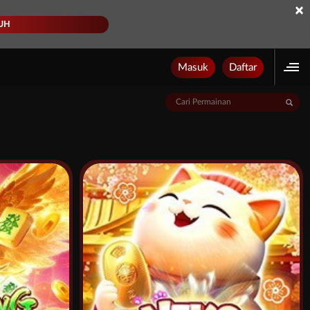
×
UH
Masuk
Daftar