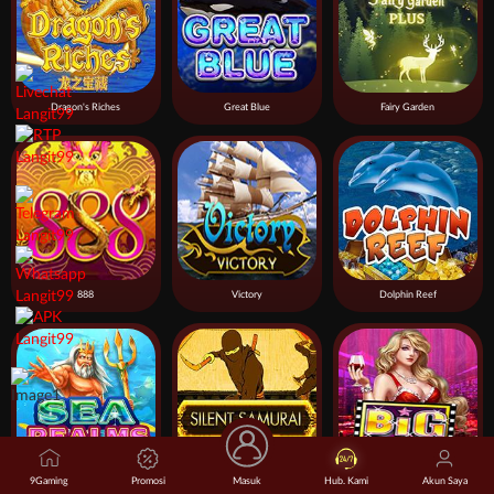
Dragon's Riches
Great Blue
Fairy Garden
888
Victory
Dolphin Reef
9Gaming
Promosi
Masuk
Hub. Kami
Akun Saya
Sea Realms
Samurai
Big Shot