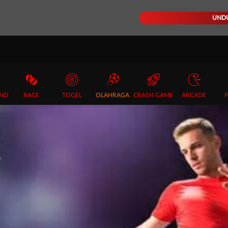
UND
INO
RACE
TOGEL
OLAHRAGA
CRASH GAME
ARCADE