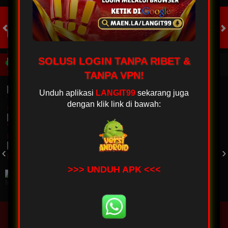
HOT GAMES
SLOTS
LIVE CASINO
RACE
TOGEL
OL
SOLUSI LOGIN TANPA RIBET &
Game Populer
TANPA VPN!
Unduh aplikasi
LANGIT99
sekarang juga
dengan klik link di bawah:
GATES OF OLYMPUS POP
TREASURES OF AZTEC
FORTUNE GARUDA 1000
MOCHI MANIA
>>> UNDUH APK <<<
MAHJONG WINS 3 – BLACK SCATTER
DJ BOOM BOOM
POKER WIN
MAHJONG W
9Gaming
Promosi
Masuk
Hub. Kami
Akun Saya