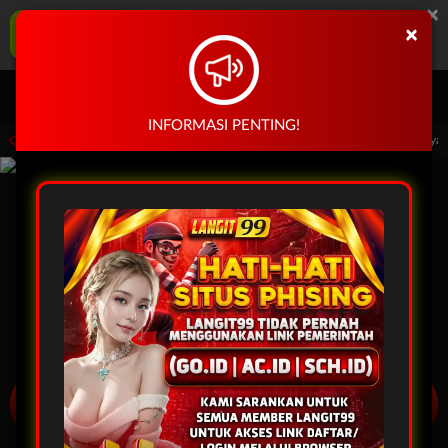
×
LANGIT99 Aplikasi Mobile
×
UNDUH
Jangan tampilkan lagi hari ini
Masuk
Daftar
INFORMASI PENTING!
man lebih baik ke permainan segera unduh aplikasi Langit99 yang tersedia di layar 
JACKPOT
PLAY
IDR
12,685,141,805