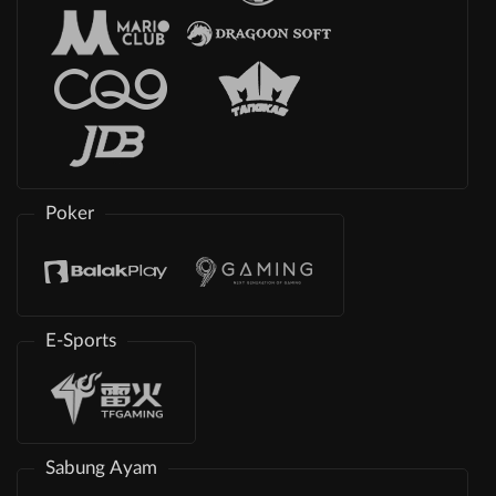
Poker
E-Sports
Sabung Ayam