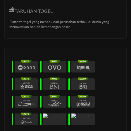
TARUHAN TOGEL
Platform togel yang menarik dari perusahan terbaik di dunia yang
menawarkan hadiah kemenangan besar