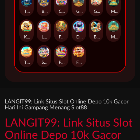
THRONE OF POSEIDON
BATTLE OF ALLIANCE
Color Bingo
GEMS MINER
GOD OF FORTUNE 2
MASTER OF GOLD MINER 2
KUNG FU LEOPARD
LUCKY TIGER
FORTUNE GEMS 2000
DJ SEAL
Book of Egypt
MASTER OF GOLD MINER
TREASURES OF EGYPT
SUPREME ACE
PINATA 1000
Fortune Lion
LANGIT99: Link Situs Slot Online Depo 10k Gacor
Hari Ini Gampang Menang Slot88
LANGIT99: Link Situs Slot
Online Depo 10k Gacor