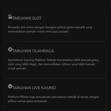
TARUHAN SLOT
Penyedia slot online dengan beragam pilihan game menarik yang
memudahkan pemain untuk mencapai jackpot
TARUHAN OLAHRAGA
Sportsbook Gaming Platform Terbaik menawarkan lebih banyak game,
odds yang lebih tinggi, dan menyediakan pilihan yang lebih banyak
untuk pemain.
TARUHAN LIVE KASINO
Platform Pilihan bagi perusahaan-perusahaan terbaik di dunia, dengan
pilihan variasi game terbanyak