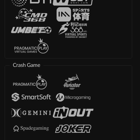
Crash Game