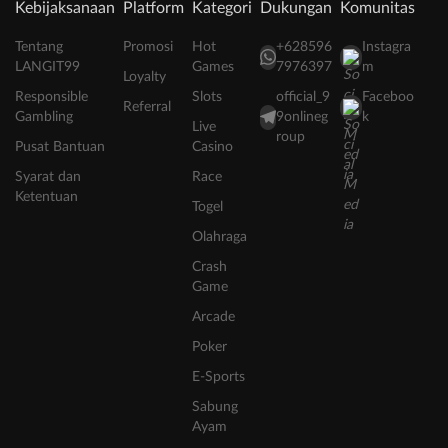
Kebijaksanaan
Platform
Kategori
Dukungan
Komunitas
Tentang
Promosi
Hot
+628596
Instagra
LANGIT99
Games
7976397
m
Loyalty
Responsible
Slots
official_9
Faceboo
Referral
Gambling
9onlineg
k
Live
roup
Pusat Bantuan
Casino
Syarat dan
Race
Ketentuan
Togel
Olahraga
Crash
Game
Arcade
Poker
E-Sports
Sabung
Ayam