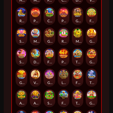
Huffin’ And Puffin’ Ultra Wheel
MUMMY'S CURSE
Fuyu Phoenix
Crown of Olympus
Dragon Link Collection
VEGAS CASH LINK
Riches Express
Pompeii’s Blaze 1000
Crazy Chicken
Pompeil Blaze
Gold Rush Mania
Fortune Gold Pots
Super Gold Arowana
Make America Great Again
GOLDEN FAFAFA
RICH PIGGIES WORLD
Money Piggies
GOLD AROWANA
Skeleton Thief
Dragon Link Fortune
FIVE BLESSINGS ARRIVE
Phoenix's Golden Basin
THE PUPPIES IN EGYPT
GONG XI FA CAI
GOLDEN TRAIN 2
Valiant of Athena
Gold Wheel Jackpot
LEGEND OF SPOOKY LINK
FORTUNE GOD BLESSING
Thor's Hammer
Aztlan Gems
AZTLAN GEMS2
SNAPPY CARNIVAL
Feeding Time
Triple Spin Xtreme
GONG XI FA CAI