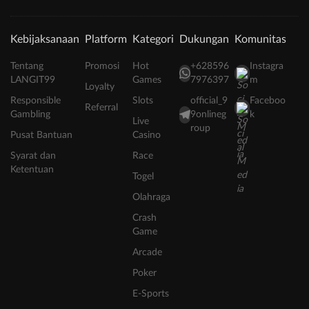
Kebijaksanaan
Platform
Kategori
Dukungan
Komunitas
Tentang
Promosi
Hot
+628596
Instagra
LANGIT99
Games
7976397
m
Loyalty
Responsible
Slots
official_9
Faceboo
Referral
Gambling
9onlineg
k
Live
roup
Pusat Bantuan
Casino
Syarat dan
Race
Ketentuan
Togel
Olahraga
Crash
Game
Arcade
Poker
E-Sports