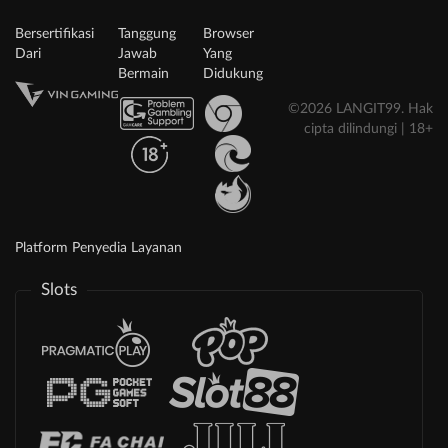
Bersertifikasi
Tanggung
Browser
Dari
Jawab
Yang
Bermain
Didukung
©2026 LANGIT99. Hak
cipta dilindungi | 18+
Platform Penyedia Layanan
Slots