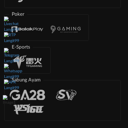
Poker
E-Sports
Sabung Ayam