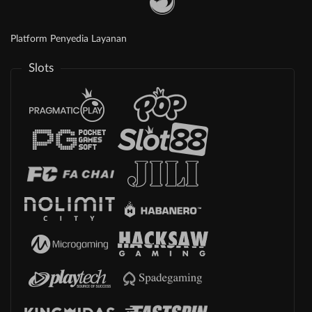
Platform Penyedia Layanan
Slots