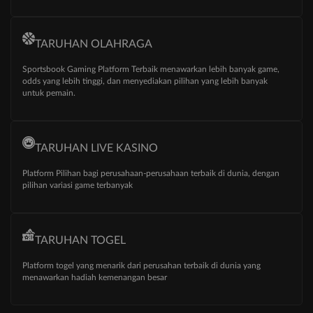
TARUHAN OLAHRAGA
Sportsbook Gaming Platform Terbaik menawarkan lebih banyak game,
odds yang lebih tinggi, dan menyediakan pilihan yang lebih banyak
untuk pemain.
TARUHAN LIVE KASINO
Platform Pilihan bagi perusahaan-perusahaan terbaik di dunia, dengan
pilihan variasi game terbanyak
TARUHAN TOGEL
Platform togel yang menarik dari perusahan terbaik di dunia yang
menawarkan hadiah kemenangan besar