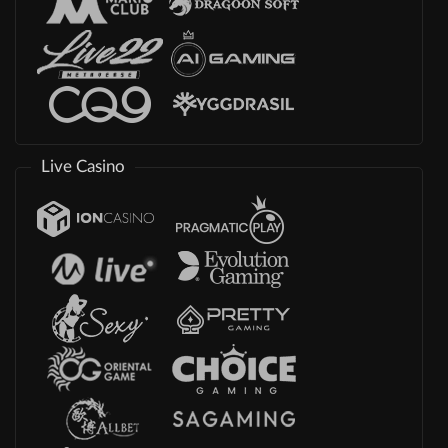
Live Casino