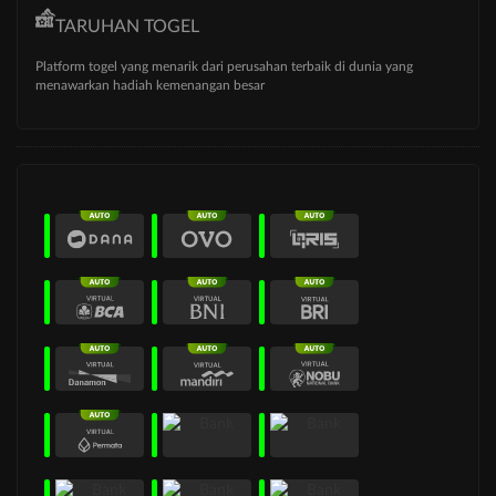
TARUHAN TOGEL
Platform togel yang menarik dari perusahan terbaik di dunia yang
menawarkan hadiah kemenangan besar