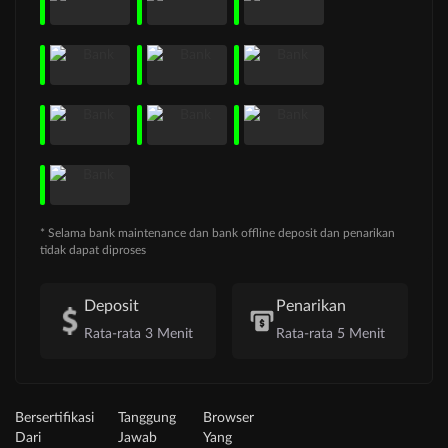
* Selama bank maintenance dan bank offline deposit dan penarikan
tidak dapat diproses
Deposit
Penarikan
Rata-rata 3 Menit
Rata-rata 5 Menit
Bersertifikasi
Tanggung
Browser
Dari
Jawab
Yang