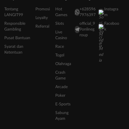
Tentang
Promosi
Hot
+628596
Instagra
LANGIT99
Games
7976397
m
Loyalty
Responsible
Slots
official_9
Faceboo
Referral
Gambling
9onlineg
k
Live
roup
Pusat Bantuan
Casino
Syarat dan
Race
Ketentuan
Togel
Olahraga
Crash
Game
Arcade
Poker
E-Sports
Sabung
Ayam