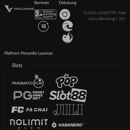
Bermain
Didukung
©2026 LANGIT99. Hak
cipta dilindungi | 18+
Platform Penyedia Layanan
Slots