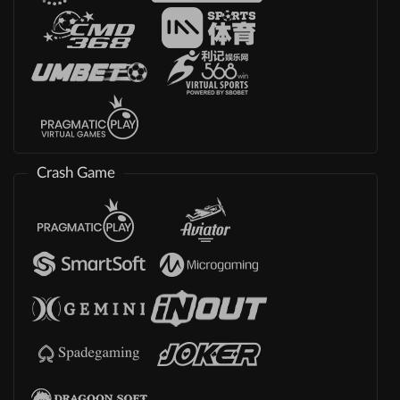
Crash Game