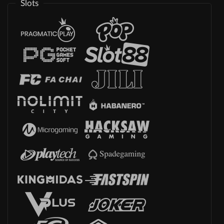
Slots