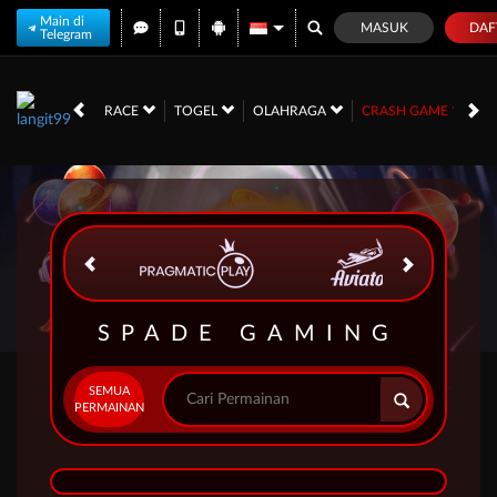
Main di
MASUK
DAF
Telegram
IVE CASINO
RACE
TOGEL
OLAHRAGA
CRASH GAME
A
SPADE GAMING
SEMUA
PERMAINAN