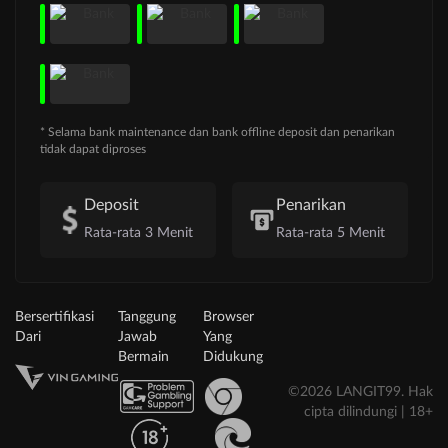
* Selama bank maintenance dan bank offline deposit dan penarikan
tidak dapat diproses
Deposit
Penarikan
Rata-rata 3 Menit
Rata-rata 5 Menit
Bersertifikasi
Tanggung
Browser
Dari
Jawab
Yang
Bermain
Didukung
©2026 LANGIT99. Hak
cipta dilindungi | 18+