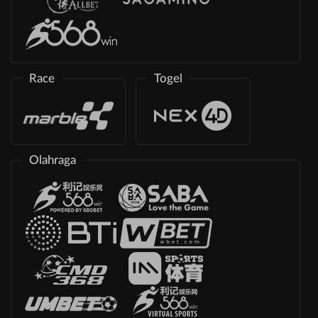
Race
Togel
Olahraga