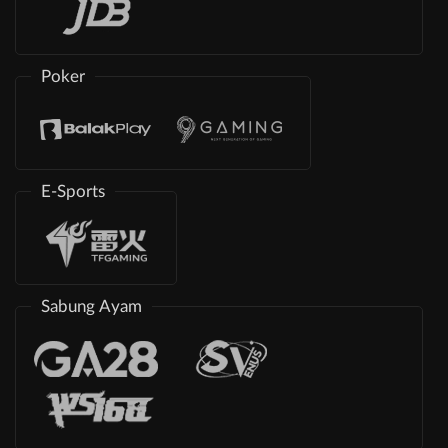
Poker
E-Sports
Sabung Ayam