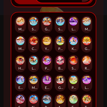
Mahjong Frenzy
Sharkalicious
Gods of Asgard
Sky Chasers
Legend of King Kong
Mahjong Frenzy : Tiles of Fortunes
Money Tree Slot
CNY Fever
Yokai Treasure
Paw House
Kirin Legends
Golden Lion
Highway Kings HD
Lost Paradise 2
Play If You Dare
Bozo's Trick
Sky Lantern
Royal Pastry Chef
Elementalist
Magic Lamp Carnival
Evil Queen Cauldron
Gate of Ninja
Paw House 2
Let's Party