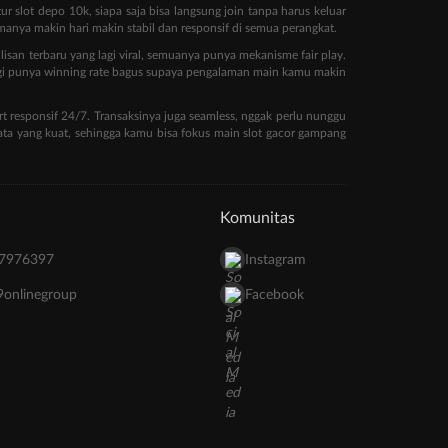
ur slot depo 10k, siapa saja bisa langsung join tanpa harus keluar
rmanya makin hari makin stabil dan responsif di semua perangkat.
rilisan terbaru yang lagi viral, semuanya punya mekanisme fair play.
gi punya winning rate bagus supaya pengalaman main kamu makin
 responsif 24/7. Transaksinya juga seamless, nggak perlu nunggu
data yang kuat, sehingga kamu bisa fokus main slot gacor gampang
Komunitas
7976397
Instagram
99onlinegroup
Facebook