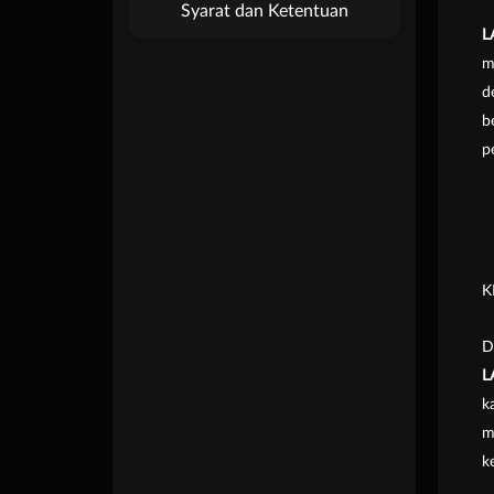
Syarat dan Ketentuan
L
m
d
b
p
K
D
L
k
m
k