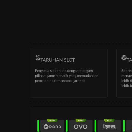
TARUHAN SLOT
T
Penyedia slot online dengan beragam
Sports
pilihan game menarik yang memudahkan
menawa
pemain untuk mencapai jackpot
lebih 
lebih 