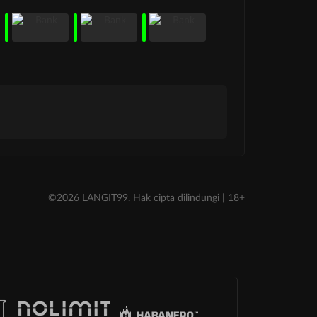
©2026 LANGIT99. Hak cipta dilindungi | 18+