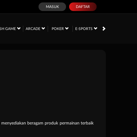
MASUK
DAFTAR
SH GAME
ARCADE
POKER
E-SPORTS
SABUNG AYAM
ang menyediakan beragam produk permainan terbaik