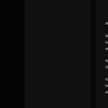
P
D
b
p
M
S
K
k
p