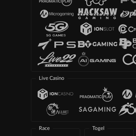
Live Casino
Race
Togel