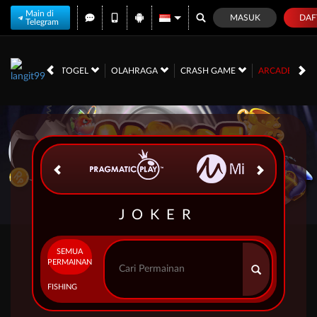
Main di
MASUK
DAF
Telegram
RACE
TOGEL
OLAHRAGA
CRASH GAME
ARCADE
JOKER
SEMUA
PERMAINAN
FISHING