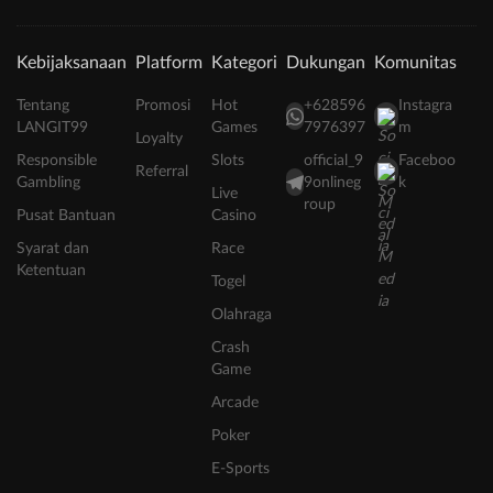
Kebijaksanaan
Platform
Kategori
Dukungan
Komunitas
Tentang
Promosi
Hot
+628596
Instagra
LANGIT99
Games
7976397
m
Loyalty
Responsible
Slots
official_9
Faceboo
Referral
Gambling
9onlineg
k
Live
roup
Pusat Bantuan
Casino
Syarat dan
Race
Ketentuan
Togel
Olahraga
Crash
Game
Arcade
Poker
E-Sports