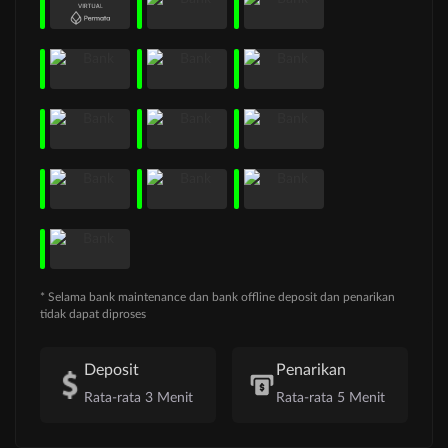
* Selama bank maintenance dan bank offline deposit dan penarikan
tidak dapat diproses
Deposit
Penarikan
Rata-rata 3 Menit
Rata-rata 5 Menit