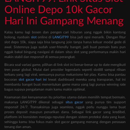
Online Depo 10k Gacor
Hari Ini Gampang Menang
Kalau kamu lagi bosen dan pengen cari hiburan yang nggak bikin kantong
bolong, nyobain
slot
online di
LANGIT99
bisa jadi opsi menarik. Dengan fitur
slot depo 10k, siapa saja bisa langsung join tanpa harus keluar modal gede di
awal. Sistemnya juga sudah user-friendly banget, jadi buat pemain baru pun
nggak bakal bingung navigasi di dalam situs slot yang performanya makin hari
makin stabil dan responsif di semua perangkat.
Bicara soal variasi game, pilihan di link slot ini benar-benar up to date mengikuti
tren pasar global. Mulai dari provider legendaris seperti slot88 sampai rilisan
terbaru yang lagi viral, semuanya punya mekanisme fair play. Kamu bisa pantau
bocoran
slot gacor hari ini
lewat dashboard mereka yang transparan, hal ini
membantu banget buat menentukan game mana yang lagi punya winning rate
bagus supaya pengalaman main kamu makin optimal.
Keamanan dan kenyamanan itu prioritas utama dalam memilih tempat bermain,
makanya LANGIT99 dikenal sebagai
situs gacor
yang punya tim support
responsif 24/7. Transaksinya juga seamless, nggak perlu nunggu lama buat
proses deposit maupun penarikan dana. Sebagai link gacor yang kredibel,
platform ini konsisten menjaga reputasi dengan sistem proteksi data yang kuat,
sehingga kamu bisa fokus main slot gacor gampang menang dengan perasaan
tenang dan aman.