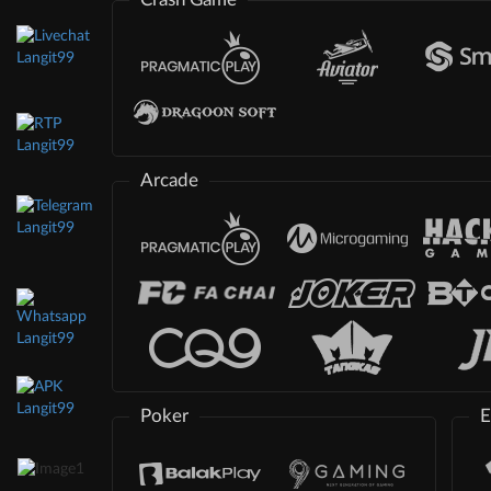
Arcade
Poker
E