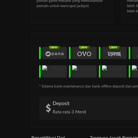
pilihan game menarik yang memudahkan
menawa
pemain untuk mencapai jackpot
lebih 
lebih 
* Selama bank maintenance dan bank offline deposit dan pen
Deposit
Rata-rata 3 Menit