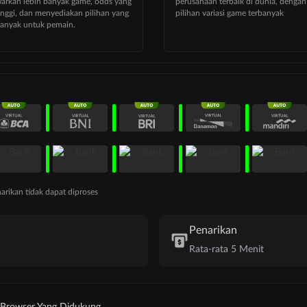
rkan lebih banyak game, odds yang
perusahaan terbaik di dunia, dengan
tinggi, dan menyediakan pilihan yang
pilihan variasi game terbanyak
banyak untuk pemain.
arikan tidak dapat diproses
Penarikan
Rata-rata 5 Menit