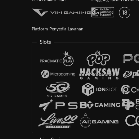
Bersertifikasi Dari
Tanggung Jawab Bermain
Platform Penyedia Layanan
Slots