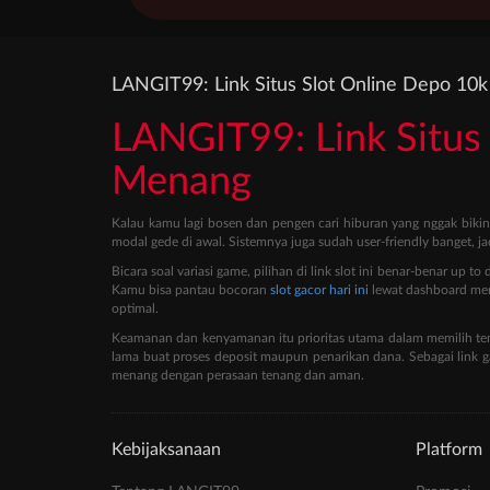
LANGIT99: Link Situs Slot Online Depo 10
LANGIT99: Link Situs
Menang
Kalau kamu lagi bosen dan pengen cari hiburan yang nggak biki
modal gede di awal. Sistemnya juga sudah user-friendly banget, j
Bicara soal variasi game, pilihan di link slot ini benar-benar up t
Kamu bisa pantau bocoran
slot gacor hari ini
lewat dashboard mer
optimal.
Keamanan dan kenyamanan itu prioritas utama dalam memilih t
lama buat proses deposit maupun penarikan dana. Sebagai link ga
menang dengan perasaan tenang dan aman.
Kebijaksanaan
Platform