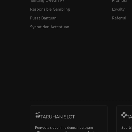
Tentang LANGIT99
Promosi
Responsible Gambling
Loyalty
Pusat Bantuan
Referral
Syarat dan Ketentuan
TARUHAN SLOT
T
Penyedia slot online dengan beragam
Sports