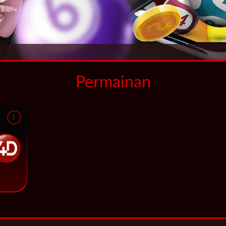
Permainan
i