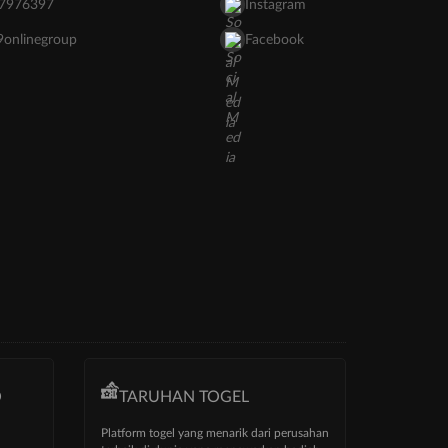
7976397
Instagram
99onlinegroup
Facebook
O
TARUHAN TOGEL
Platform togel yang menarik dari perusahan