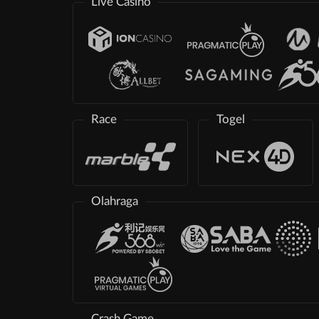
Live Casino
Race
Togel
Olahraga
Crash Game