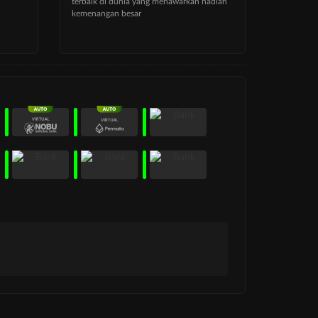
terbaik di dunia yang menawarkan hadiah
kemenangan besar