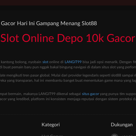
k Gacor Hari Ini Gampang Menang Slot88
 Slot Online Depo 10k Gacor
n kantong bolong, nyobain
slot
online di
LANGIT99
bisa jadi opsi menarik. Dengan fit
adi buat pemain baru pun nggak bakal bingung navigasi di dalam situs slot yang perfo
o date mengikuti tren pasar global. Mulai dari provider legendaris seperti slot88 sampai 
eka yang transparan, hal ini membantu banget buat menentukan game mana yang la
empat bermain, makanya LANGIT99 dikenal sebagai
situs gacor
yang punya tim support
cor yang kredibel, platform ini konsisten menjaga reputasi dengan sistem proteksi 
Kategori
Dukungan