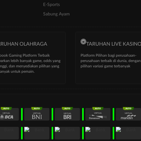
E-Sports
Sabung Ayam
ARUHAN OLAHRAGA
TARUHAN LIVE KASIN
book Gaming Platform Terbaik
Platform Pilihan bagi perusahaan-
rkan lebih banyak game, odds yang
perusahaan terbaik di dunia, dengan
tinggi, dan menyediakan pilihan yang
pilihan variasi game terbanyak
banyak untuk pemain.