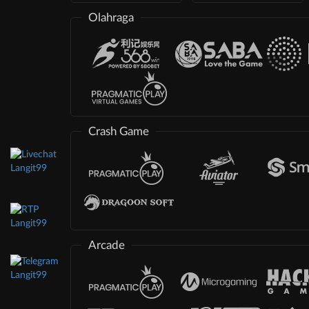
Olahraga
Crash Game
Arcade