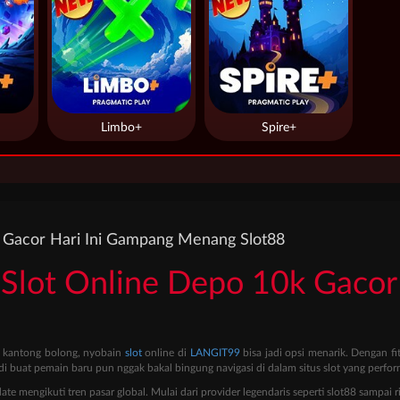
Limbo+
Spire+
k Gacor Hari Ini Gampang Menang Slot88
 Slot Online Depo 10k Gacor
n kantong bolong, nyobain
slot
online di
LANGIT99
bisa jadi opsi menarik. Dengan fit
adi buat pemain baru pun nggak bakal bingung navigasi di dalam situs slot yang perfo
o date mengikuti tren pasar global. Mulai dari provider legendaris seperti slot88 sampai 