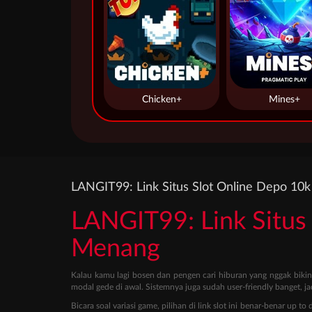
Chicken+
Mines+
LANGIT99: Link Situs Slot Online Depo 10
LANGIT99: Link Situs
Menang
Kalau kamu lagi bosen dan pengen cari hiburan yang nggak biki
modal gede di awal. Sistemnya juga sudah user-friendly banget, j
Bicara soal variasi game, pilihan di link slot ini benar-benar up t