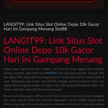
LANGIT99: Link Situs Slot Online Depo 10k Gacor
Hari Ini Gampang Menang Slot88
LANGIT99: Link Situs Slot
Online Depo 10k Gacor
Hari Ini Gampang Menang
Kalau kamu lagi bosen dan pengen cari hiburan yang nggak bikin kantong
bolong, nyobain
slot
online di
LANGIT99
bisa jadi opsi menarik. Dengan fitur
slot depo 10k, siapa saja bisa langsung join tanpa harus keluar modal gede di
awal. Sistemnya juga sudah user-friendly banget, jadi buat pemain baru pun
nggak bakal bingung navigasi di dalam situs slot yang performanya makin hari
makin stabil dan responsif di semua perangkat.
Bicara soal variasi game, pilihan di link slot ini benar-benar up to date mengikuti
tren pasar global. Mulai dari provider legendaris seperti slot88 sampai rilisan
terbaru yang lagi viral, semuanya punya mekanisme fair play. Kamu bisa pantau