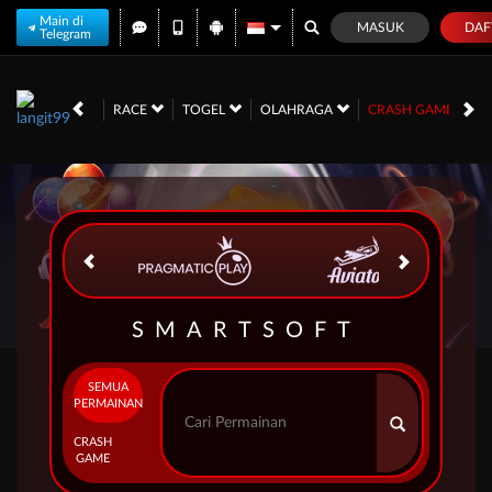
Main di
MASUK
DAF
Telegram
LIVE CASINO
RACE
TOGEL
OLAHRAGA
CRASH GAME
SMARTSOFT
SEMUA
PERMAINAN
CRASH
GAME