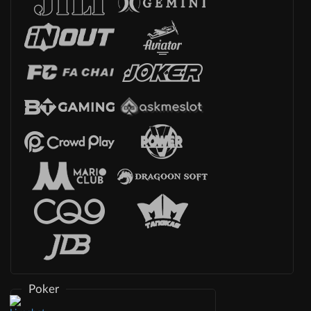
Poker