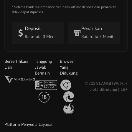
* Selama bank maintenance dan bank offline deposit dan penarikan
tidak dapat diproses
Deposit
Penarikan
Rata-rata 3 Menit
Rata-rata 5 Menit
Bersertifikasi
Tanggung
Browser
Dari
Jawab
Yang
Bermain
Didukung
©2026 LANGIT99. Hak
cipta dilindungi | 18+
Platform Penyedia Layanan