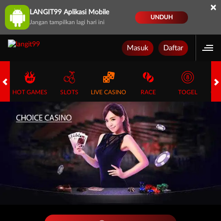
×
LANGIT99 Aplikasi Mobile
UNDUH
Jangan tampilkan lagi hari ini
Masuk
Daftar
HOT GAMES
SLOTS
LIVE CASINO
RACE
TOGEL
OL