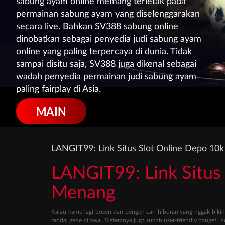
sabung ayam online memang terletak pada
permainan sabung ayam yang diselenggarakan
secara live. Bahkan SV388 sabung online
dinobatkan sebagai penyedia judi sabung ayam
online yang paling terpercaya di dunia. Tidak
sampai disitu saja, SV388 juga dikenal sebagai
wadah penyedia permainan judi sabung ayam
paling fairplay di Asia.
MAIN
LANGIT99: Link Situs Slot Online Depo 10
LANGIT99: Link Situs
Menang
Kalau kamu lagi bosen dan pengen cari hiburan yang nggak biki
modal gede di awal. Sistemnya juga sudah user-friendly banget, j