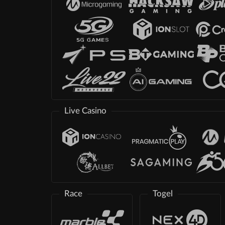
Live Casino
Race
Togel