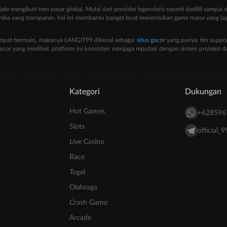
o date mengikuti tren pasar global. Mulai dari provider legendaris seperti slot88 sampai 
eka yang transparan, hal ini membantu banget buat menentukan game mana yang la
empat bermain, makanya LANGIT99 dikenal sebagai
situs gacor
yang punya tim support
cor yang kredibel, platform ini konsisten menjaga reputasi dengan sistem proteksi 
Kategori
Dukungan
Hot Games
+628596
Slots
official_
Live Casino
Race
Togel
Olahraga
Crash Game
Arcade