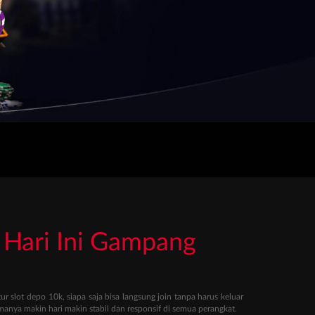
 Hari Ini Gampang
ur slot depo 10k, siapa saja bisa langsung join tanpa harus keluar
rmanya makin hari makin stabil dan responsif di semua perangkat.