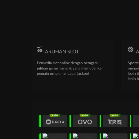
TARUHAN SLOT
T
Penyedia slot online dengan beragam
Sports
pilihan game menarik yang memudahkan
menawa
pemain untuk mencapai jackpot
lebih 
lebih 