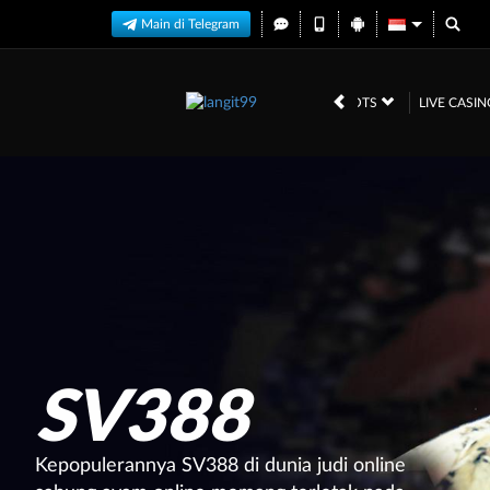
Main di Telegram
HOT GAMES
SLOTS
LIVE CASI
SV388
Kepopulerannya SV388 di dunia judi online