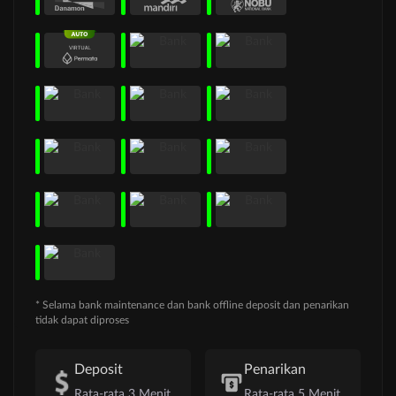
* Selama bank maintenance dan bank offline deposit dan penarikan
tidak dapat diproses
Deposit
Penarikan
Rata-rata 3 Menit
Rata-rata 5 Menit