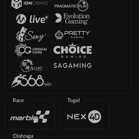
Race
Togel
Olahraga