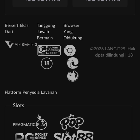
Bersertifikasi
Tanggung
Browser
Dari
Jawab
Yang
Bermain
Didukung
©2026 LANGIT99. Hak
cipta dilindungi | 18+
Platform Penyedia Layanan
Slots