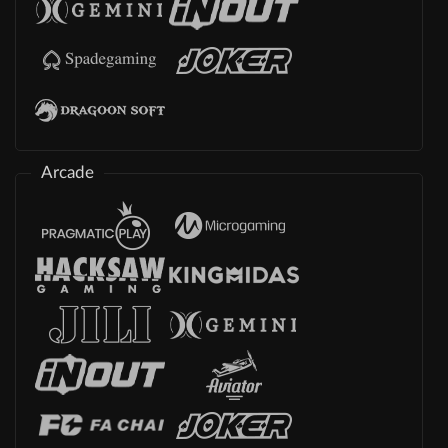
Arcade