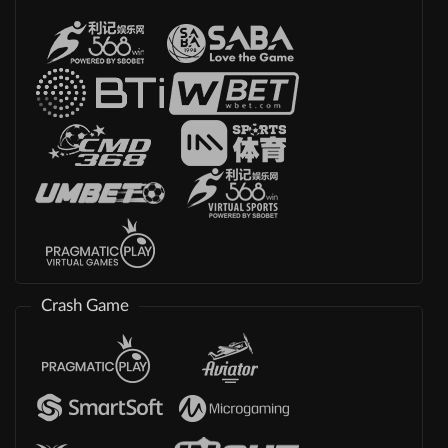
Crash Game