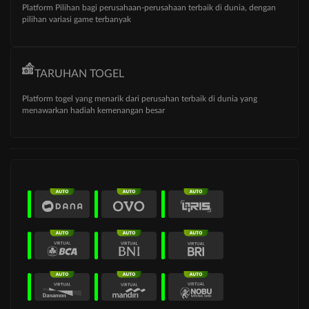
Platform Pilihan bagi perusahaan-perusahaan terbaik di dunia, dengan
pilihan variasi game terbanyak
TARUHAN TOGEL
Platform togel yang menarik dari perusahan terbaik di dunia yang
menawarkan hadiah kemenangan besar