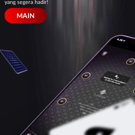
yang segera hadir!
MAIN