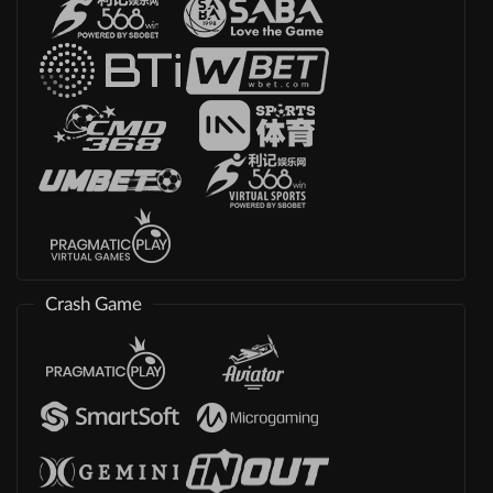
Crash Game