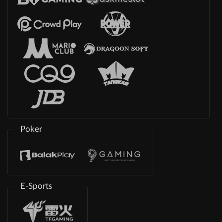
Poker
E-Sports