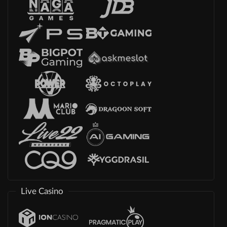
Live Casino