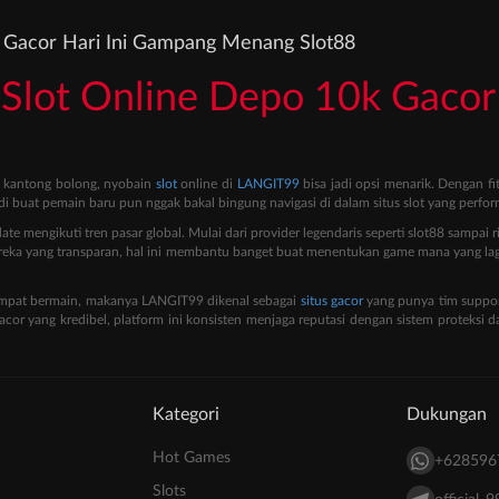
k Gacor Hari Ini Gampang Menang Slot88
 Slot Online Depo 10k Gacor
n kantong bolong, nyobain
slot
online di
LANGIT99
bisa jadi opsi menarik. Dengan fit
adi buat pemain baru pun nggak bakal bingung navigasi di dalam situs slot yang perfo
o date mengikuti tren pasar global. Mulai dari provider legendaris seperti slot88 sampai 
eka yang transparan, hal ini membantu banget buat menentukan game mana yang la
empat bermain, makanya LANGIT99 dikenal sebagai
situs gacor
yang punya tim support
cor yang kredibel, platform ini konsisten menjaga reputasi dengan sistem proteksi 
Kategori
Dukungan
Hot Games
+628596
Slots