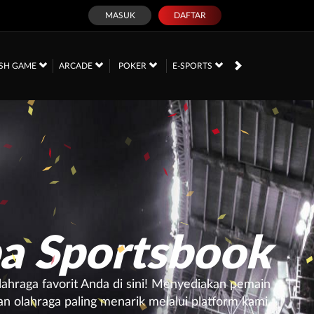
MASUK
DAFTAR
SH GAME
ARCADE
POKER
E-SPORTS
SABUNG AYAM
a Sportsbook
lahraga favorit Anda di sini! Menyediakan pemain
 olahraga paling menarik melalui platform kami.