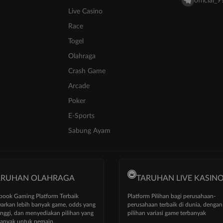
official_
Live Casino
Race
Togel
Olahraga
Crash Game
Arcade
Poker
E-Sports
Sabung Ayam
ARUHAN OLAHRAGA
TARUHAN LIVE KASIN
book Gaming Platform Terbaik
Platform Pilihan bagi perusahaan-
rkan lebih banyak game, odds yang
perusahaan terbaik di dunia, dengan
tinggi, dan menyediakan pilihan yang
pilihan variasi game terbanyak
banyak untuk pemain.