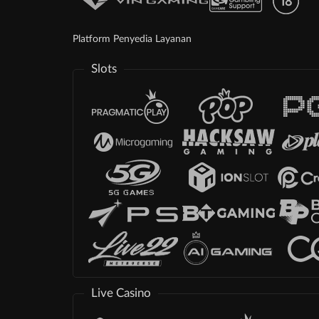
Platform Penyedia Layanan
Slots
Live Casino