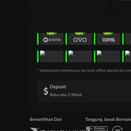
* Selama bank maintenance dan bank offline deposit dan pen
Deposit
Rata-rata 3 Menit
Bersertifikasi Dari
Tanggung Jawab Bermain