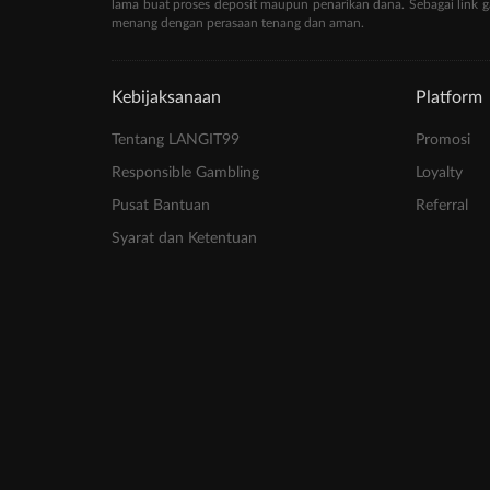
lama buat proses deposit maupun penarikan dana. Sebagai link ga
menang dengan perasaan tenang dan aman.
Kebijaksanaan
Platform
Tentang LANGIT99
Promosi
Responsible Gambling
Loyalty
Pusat Bantuan
Referral
Syarat dan Ketentuan