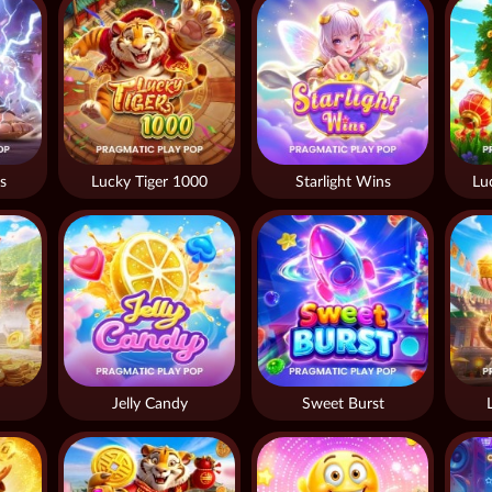
s
Lucky Tiger 1000
Starlight Wins
Lu
Jelly Candy
Sweet Burst