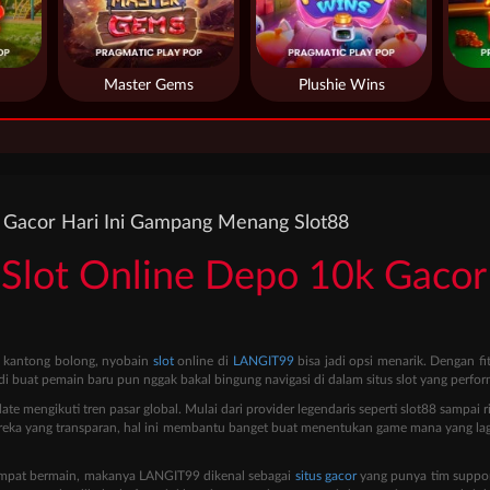
Master Gems
Plushie Wins
k Gacor Hari Ini Gampang Menang Slot88
 Slot Online Depo 10k Gacor
n kantong bolong, nyobain
slot
online di
LANGIT99
bisa jadi opsi menarik. Dengan fit
adi buat pemain baru pun nggak bakal bingung navigasi di dalam situs slot yang perfo
o date mengikuti tren pasar global. Mulai dari provider legendaris seperti slot88 sampai 
eka yang transparan, hal ini membantu banget buat menentukan game mana yang la
empat bermain, makanya LANGIT99 dikenal sebagai
situs gacor
yang punya tim support