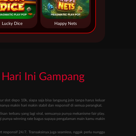
Lucky Dice
Happy Nets
 Hari Ini Gampang
ur slot depo 10k, siapa saja bisa langsung join tanpa harus keluar
rmanya makin hari makin stabil dan responsif di semua perangkat.
rilisan terbaru yang lagi viral, semuanya punya mekanisme fair play.
gi punya winning rate bagus supaya pengalaman main kamu makin
 responsif 24/7. Transaksinya juga seamless, nggak perlu nunggu