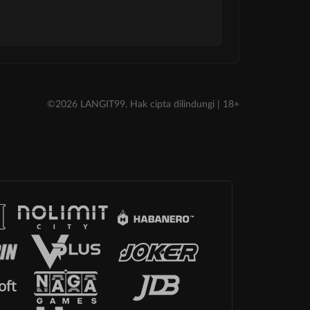
©2026 LANGIT99. Hak cipta dilindungi | 18+