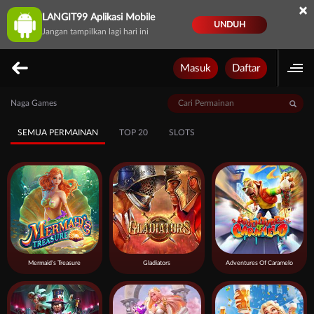
×
LANGIT99 Aplikasi Mobile
UNDUH
Jangan tampilkan lagi hari ini
Masuk
Daftar
Naga Games
SEMUA PERMAINAN
TOP 20
SLOTS
Mermaid's Treasure
Gladiators
Adventures Of Caramelo