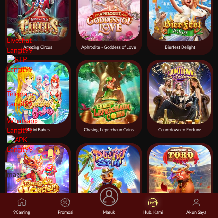
Amazing Circus
Aphrodite - Goddess of Love
Bierfest Delight
Bikini Babes
Chasing Leprechaun Coins
Countdown to Fortune
9Gaming
Promosi
Masuk
Hub. Kami
Akun Saya
Dragon Wonder
Ducky Spin
Legendary El Toro