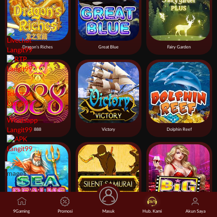
Dragon's Riches
Great Blue
Fairy Garden
888
Victory
Dolphin Reef
9Gaming
Promosi
Masuk
Hub. Kami
Akun Saya
Sea Realms
Samurai
Big Shot