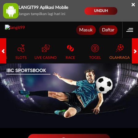
×
LANGIT99 Aplikasi Mobile
UNDUH
Jangan tampilkan lagi hari ini
Masuk
Daftar
MES
SLOTS
LIVE CASINO
RACE
TOGEL
OLAHRAGA
CR