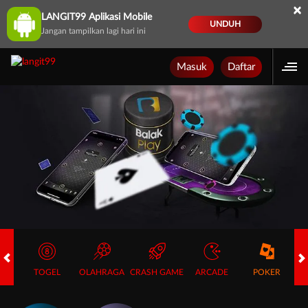
×
LANGIT99 Aplikasi Mobile
UNDUH
Jangan tampilkan lagi hari ini
Masuk
Daftar
E
TOGEL
OLAHRAGA
CRASH GAME
ARCADE
POKER
E